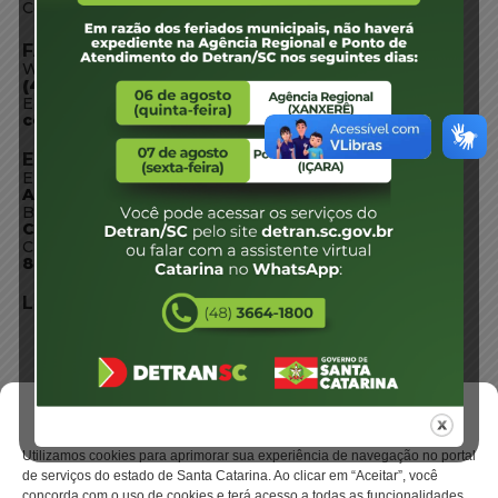
Conheça SC
FALE CONOSCO
WhatsApp:
(48) 3664-1800
E-mail:
centraldeinformacoes@detran.sc.gov.br
ENDEREÇO
Endereço:
Av. Almirante Tamandaré - 480
Bairro:
Coqueiros, Florianópolis SC
CEP:
88.080-160
LOCALIZAÇÃO
Gerenciar Cookies
Utilizamos cookies para aprimorar sua experiência de navegação no portal
de serviços do estado de Santa Catarina. Ao clicar em “Aceitar”, você
concorda com o uso de cookies e terá acesso a todas as funcionalidades