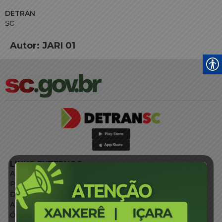
DETRAN
SC
Autor:
JARI 01
LINKS EXTERNOS
Agência de Notícias
Portal de Serviços
Diário Oficial
Acesso à Informação
Órgãos do Governo