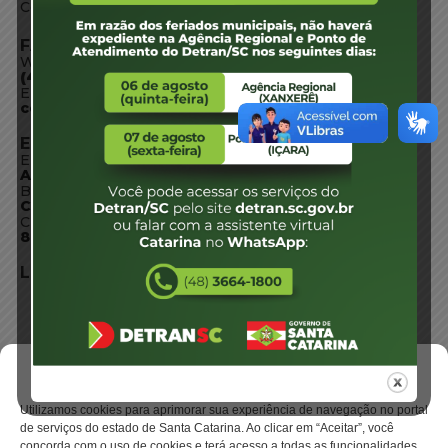
Conheça SC
FALE CONOSCO
WhatsApp:
(48) 3664-1800
E-mail:
centraldeinformacoes@detran.sc.gov.br
ENDEREÇO
Endereço:
Av. Almirante Tamandaré - 480
Bairro:
Coqueiros, Florianópolis SC
CEP:
88.080-160
LOCALIZAÇÃO
Gerenciar Cookies
Utilizamos cookies para aprimorar sua experiência de navegação no portal
de serviços do estado de Santa Catarina. Ao clicar em “Aceitar”, você
concorda com o uso de cookies e terá acesso a todas as funcionalidades