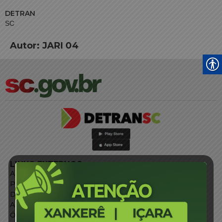
DETRAN
SC
Autor:
JARI 04
LINKS EXTERNOS
Agência de Notícias
Portal de Serviços
Diário Oficial
Acesso à Informação
Órgãos do Governo