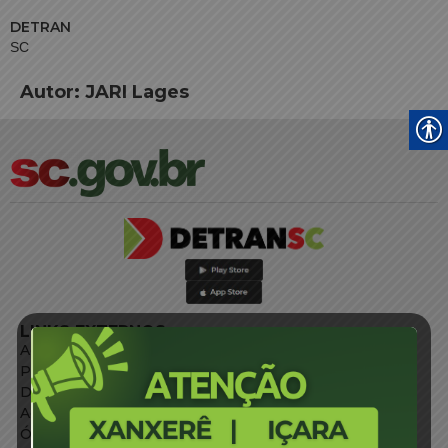
DETRAN
SC
Autor:
JARI Lages
LINKS EXTERNOS
Agência de Notícias
Portal de Serviços
Diário Oficial
Acesso à Informação
Órgãos do Governo