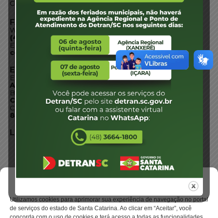
Conheça SC
FALE CONOSCO
WhatsApp:
(48) 3664-1800
E-mail:
centraldeinformacoes@detran.sc.gov.br
ENDEREÇO
Endereço:
Av. Almirante Tamandaré - 480
Bairro:
Coqueiros, Florianópolis SC
CEP:
88.080-160
LOCALIZAÇÃO
Gerenciar Cookies
Utilizamos cookies para aprimorar sua experiência de navegação no portal
de serviços do estado de Santa Catarina. Ao clicar em “Aceitar”, você
concorda com o uso de cookies e terá acesso a todas as funcionalidades