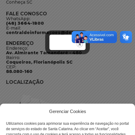
Conheça SC
FALE CONOSCO
WhatsApp:
(48) 3664-1800
E-mail:
centraldeinformacoes@detran.sc.gov.br
ENDEREÇO
Endereço:
Av. Almirante Tamandaré - 480
Bairro:
Coqueiros, Florianópolis SC
CEP:
88.080-160
LOCALIZAÇÃO
Gerenciar Cookies
Utilizamos cookies para aprimorar sua experiência de navegação no portal
de serviços do estado de Santa Catarina. Ao clicar em “Aceitar”, você
concorda com o uso de cookies e terá acesso a todas as funcionalidades