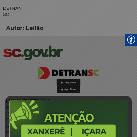
DETRAN
SC
Autor:
Leilão
LINKS EXTERNOS
Agência de Notícias
Portal de Serviços
Diário Oficial
Acesso à Informação
Órgãos do Governo