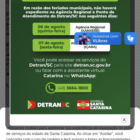
Conheça SC
FALE CONOSCO
WhatsApp:
(48) 3664-1800
E-mail:
centraldeinformacoes@detran.sc.gov.br
ENDEREÇO
Endereço:
Av. Almirante Tamandaré - 480
Bairro:
Coqueiros, Florianópolis SC
CEP:
88.080-160
LOCALIZAÇÃO
Gerenciar Cookies
Utilizamos cookies para aprimorar sua experiência de navegação no portal
de serviços do estado de Santa Catarina. Ao clicar em “Aceitar”, você
concorda com o uso de cookies e terá acesso a todas as funcionalidades