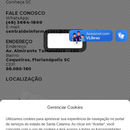
Conheça SC
FALE CONOSCO
WhatsApp:
(48) 3664-1800
E-mail:
centraldeinformacoes@detran.sc.gov.br
ENDEREÇO
Endereço:
Av. Almirante Tamandaré - 480
Bairro:
Coqueiros, Florianópolis SC
CEP:
88.080-160
LOCALIZAÇÃO
Gerenciar Cookies
Utilizamos cookies para aprimorar sua experiência de navegação no portal
de serviços do estado de Santa Catarina. Ao clicar em “Aceitar”, você
concorda com o uso de cookies e terá acesso a todas as funcionalidades