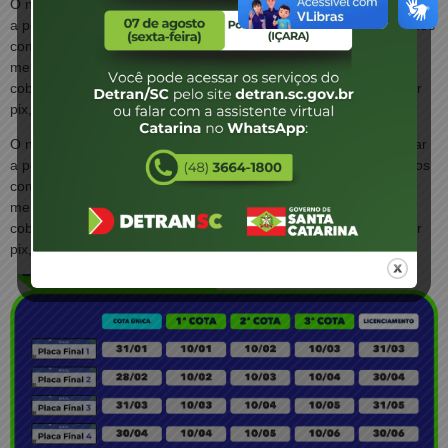
O nome do Detran/SC tem sido usado por golpistas para enganar
a população catari-nense. Os tipos de golpes são os mais variados
como sites falsos que imitam perfei-tamente o site do Detran,
mensagens por celular sobre suspensão de CNH, e-mails
cobrando multas falsas, emissão de boletos para pagamento por
pix, promessas de descontos no IPVA, […]
O nome do Detran/SC tem sido usado por golpistas para enganar
a população catarinense. Os tipos de golpes são os mais variados
como sites falsos que imitam perfeitamente o site do Detran,
mensagens por celular sobre suspensão de CNH, e-mails
cobrando multas falsas, emissão de boletos para pagamento por
pix, promessas de descontos no IPVA, […]