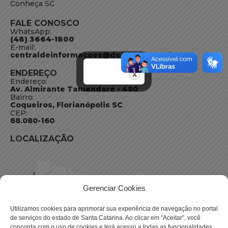
Conheça SC
FALE CONOSCO
WhatsApp:
(48) 3664-1800
E-mail:
centraldeinformacoes@detran.sc.gov.br
ENDEREÇO
Endereço:
Av. Almirante Tamandaré - 480
Bairro:
Coqueiros, Florianópolis SC
CEP:
88.080-160
LOCALIZAÇÃO
Gerenciar Cookies
Utilizamos cookies para aprimorar sua experiência de navegação no portal
de serviços do estado de Santa Catarina. Ao clicar em “Aceitar”, você
concorda com o uso de cookies e terá acesso a todas as funcionalidades