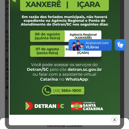
Diário Oficial
Acesso à Informação
Órgãos do Governo
Conheça SC
FALE CONOSCO
WhatsApp:
(48) 3664-1800
E-mail:
centraldeinformacoes@detran.sc.gov.br
ENDEREÇO
Endereço:
Av. Almirante Tamandaré - 480
Bairro:
Coqueiros, Florianópolis SC
CEP:
88.080-160
LOCALIZAÇÃO
Gerenciar Cookies