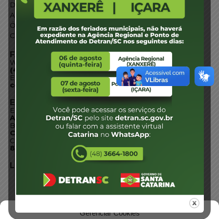
Diário Oficial
Acesso à Informação
Órgãos do Governo
Conheça SC
FALE CONOSCO
WhatsApp:
(48) 3664-1800
E-mail:
centraldeinformacoes@detran.sc.gov.br
ENDEREÇO
Endereço:
Av. Almirante Tamandaré - 480
Bairro:
Coqueiros, Florianópolis SC
CEP:
88.080-160
LOCALIZAÇÃO
Gerenciar Cookies