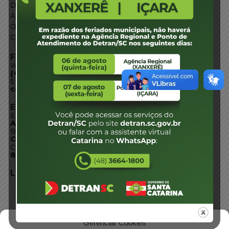
Diário Oficial
Acesso à Informação
Órgãos do Governo
Conheça SC
FALE CONOSCO
WhatsApp:
(48) 3664-1800
E-mail:
centraldeinformacoes@detran.sc.gov.br
ENDEREÇO
Endereço:
Av. Almirante Tamandaré - 480
Bairro:
Coqueiros, Florianópolis SC
CEP:
88.080-160
LOCALIZAÇÃO
Gerenciar Cookies