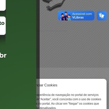
 -
Gerenciar Cookies
ookies para aprimorar sua experiência de navegação no portal de serviços
 Santa Catarina. Ao clicar em “Aceitar”, você concorda com o uso de cookies
o a todas as funcionalidades do portal. Ao clicar em "Negar" os cookies que
tritamente necessários serão desativados.