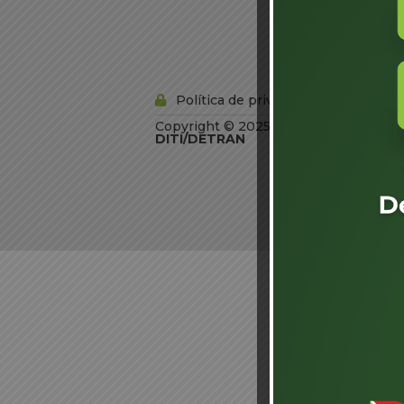
Informação
Órgãos do
Governo
Conheça SC
Política de privacidade
Copyright © 2025 Todos os Direitos R
DITI/DETRAN