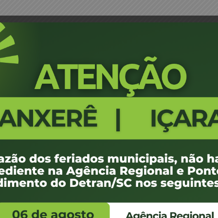
FALE CONOSCO
ENDEREÇO
WhatsApp:
Endereço:
(48) 3664-1800
Av. Almirante Taman
- 480
E-mail:
centraldeinformacoes@detran.sc.gov.br
Bairro:
Coqueiros, Florianópo
SC
CEP:
88.080-160