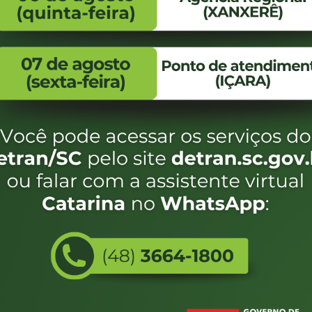
eservados SC - Governo de Santa Catarina |
Desenvolvimento
Utilizamos c
do estado de
e terá acess
não forem es