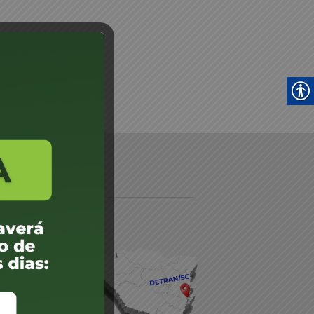
daré
lis