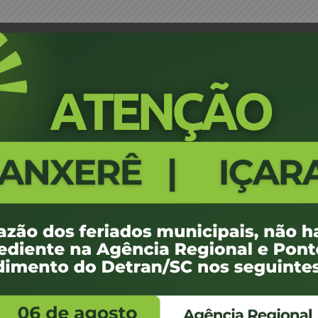
FALE CONOSCO
ENDEREÇO
WhatsApp:
Endereço:
(48) 3664-1800
Av. Almirante Taman
- 480
E-mail:
centraldeinformacoes@detran.sc.gov.br
Bairro:
Coqueiros, Florianópo
SC
CEP:
88.080-160