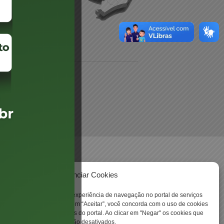
 -
Gerenciar Cookies
ookies para aprimorar sua experiência de navegação no portal de serviços
 Santa Catarina. Ao clicar em “Aceitar”, você concorda com o uso de cookies
o a todas as funcionalidades do portal. Ao clicar em "Negar" os cookies que
tritamente necessários serão desativados.