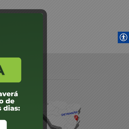
daré
lis