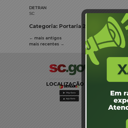
DETRAN
SC
Categoria:
Portaria 2022 ASJUR
←
mais antigos
mais recentes
→
LOCALIZAÇÃO
LINKS
EXTERNOS
Agência de
Notícias
Portal de
Serviços
Diário Oficial
Acesso à