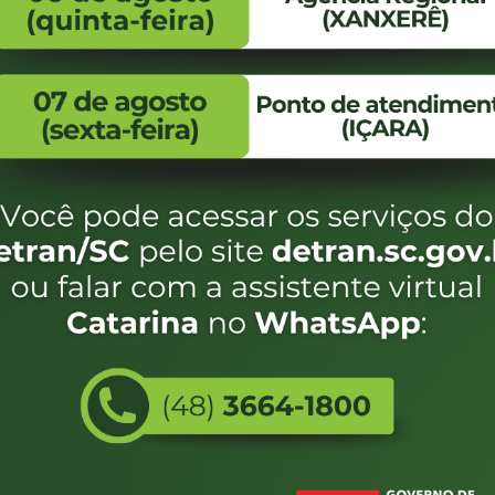
eservados SC - Governo de Santa Catarina |
Desenvolvimento
Utilizamos c
do estado de
e terá acess
não forem es