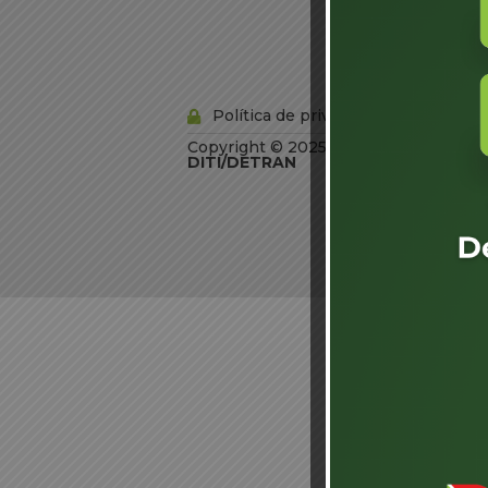
Informação
Órgãos do
Governo
Conheça SC
Política de privacidade
Copyright © 2025 Todos os Direitos R
DITI/DETRAN