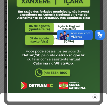
Acesso à Informação
Órgãos do Governo
Conheça SC
FALE CONOSCO
WhatsApp:
(48) 3664-1800
E-mail:
centraldeinformacoes@detran.sc.gov.br
ENDEREÇO
Endereço:
Av. Almirante Tamandaré - 480
Bairro:
Coqueiros, Florianópolis SC
CEP:
88.080-160
LOCALIZAÇÃO
Gerenciar Cookies