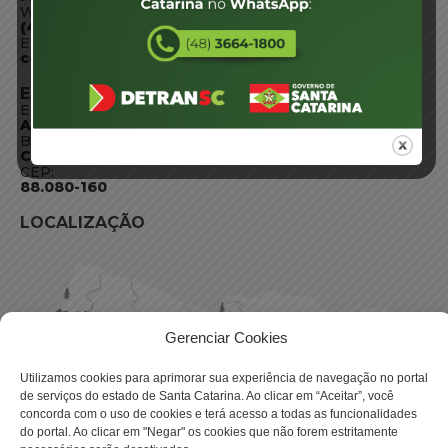
WhatsApp:
(48) 3664-1800
E-mail:
centraldeinformacoes@detran.sc.gov.br
ENDEREÇO
Endereço:
Av. Almirante Tamandaré - 480
Bairro:
Coqueiros, Florianópolis SC
CEP:
88.080-160
LOCALIZAÇÃO
Gerenciar Cookies
Utilizamos cookies para aprimorar sua experiência de navegação no portal
de serviços do estado de Santa Catarina. Ao clicar em “Aceitar”, você
concorda com o uso de cookies e terá acesso a todas as funcionalidades
do portal. Ao clicar em "Negar" os cookies que não forem estritamente