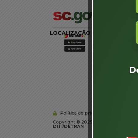
LOCALIZAÇÃO
LINKS
EXTERNOS
Agência de
Notícias
Portal de
Serviços
Diário Oficial
Acesso à
Informação
Órgãos do
Governo
Conheça SC
Política de privacidade
Copyright © 2025 Todos os Direitos R
DITI/DETRAN