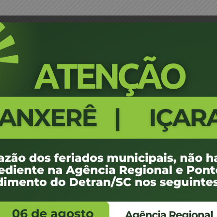
tivo
06-CEL-RENAJUD-2025-Edital De
280
3.33 MB
1
de junho de 2025
de junho de 2025