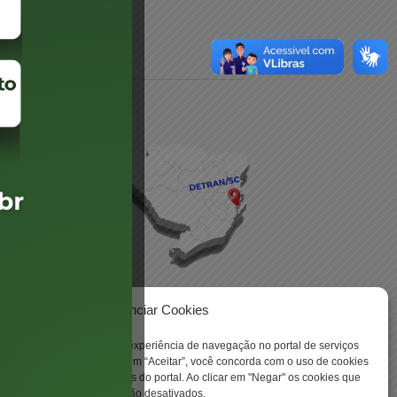
daré
lis
Gerenciar Cookies
ookies para aprimorar sua experiência de navegação no portal de serviços
 -
 Santa Catarina. Ao clicar em “Aceitar”, você concorda com o uso de cookies
o a todas as funcionalidades do portal. Ao clicar em "Negar" os cookies que
tritamente necessários serão desativados.