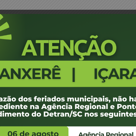
LEILÃO
09-RENAJUD-CEL-2025- EDITAL
598
2.49 MB
1
 de julho de 2025
 de julho de 2025