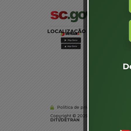
LOCALIZAÇÃO
LINKS
EXTERNOS
Agência de
Notícias
Portal de
Serviços
Diário Oficial
Acesso à
Informação
Órgãos do
Governo
Conheça SC
Política de privacidade
Copyright © 2025 Todos os Direitos R
DITI/DETRAN