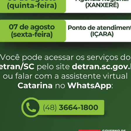
FALE CONOSCO
ENDEREÇO
WhatsApp:
Endereço:
(48) 3664-1800
Av. Almirante Taman
- 480
E-mail:
centraldeinformacoes@detran.sc.gov.br
Bairro:
Coqueiros, Florianópo
SC
CEP:
88.080-160
Utilizamos c
eservados SC - Governo de Santa Catarina |
Desenvolvimento
do estado de
e terá acess
não forem es