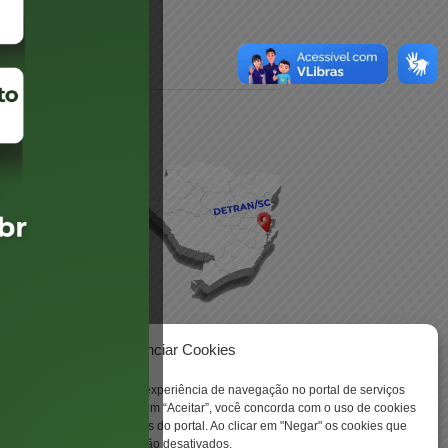
daré
lis
Gerenciar Cookies
ookies para aprimorar sua experiência de navegação no portal de serviços
 -
 Santa Catarina. Ao clicar em “Aceitar”, você concorda com o uso de cookies
o a todas as funcionalidades do portal. Ao clicar em "Negar" os cookies que
tritamente necessários serão desativados.