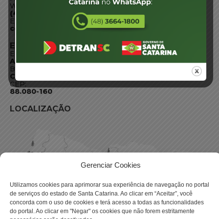
WhatsApp:
(48) 3664-1800
E-mail:
centraldeinformacoes@detran.sc.gov.br
ENDEREÇO
Endereço:
Av. Almirante Tamandaré - 480
Bairro:
Coqueiros, Florianópolis SC
CEP:
88.080-160
LOCALIZAÇÃO
Gerenciar Cookies
Utilizamos cookies para aprimorar sua experiência de navegação no portal
de serviços do estado de Santa Catarina. Ao clicar em “Aceitar”, você
concorda com o uso de cookies e terá acesso a todas as funcionalidades
do portal. Ao clicar em "Negar" os cookies que não forem estritamente