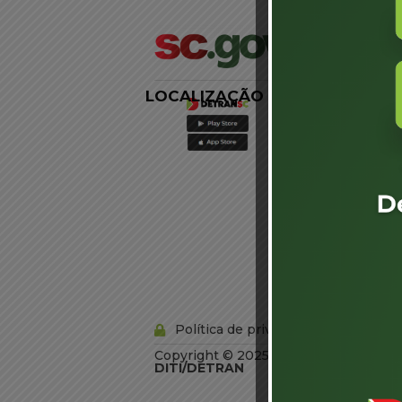
LOCALIZAÇÃO
LINKS
EXTERNOS
Agência de
Notícias
Portal de
Serviços
Diário Oficial
Acesso à
Informação
Órgãos do
Governo
Conheça SC
Política de privacidade
Copyright © 2025 Todos os Direitos R
DITI/DETRAN