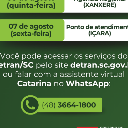
FALE CONOSCO
ENDEREÇO
WhatsApp:
Endereço:
(48) 3664-1800
Av. Almirante Taman
- 480
E-mail:
centraldeinformacoes@detran.sc.gov.br
Bairro:
Coqueiros, Florianópo
SC
CEP:
88.080-160
Utilizamos c
eservados SC - Governo de Santa Catarina |
Desenvolvimento
do estado de
e terá acess
não forem es