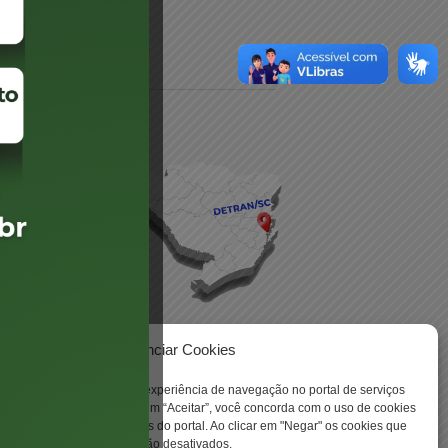
daré
lis
Gerenciar Cookies
ookies para aprimorar sua experiência de navegação no portal de serviços
 -
 Santa Catarina. Ao clicar em “Aceitar”, você concorda com o uso de cookies
o a todas as funcionalidades do portal. Ao clicar em "Negar" os cookies que
tritamente necessários serão desativados.