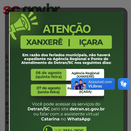
LINKS EXTERNOS
Agência de Notícias
Portal de Serviços
Diário Oficial
Acesso à Informação
Órgãos do Governo
Conheça SC
FALE CONOSCO
WhatsApp:
(48) 3664-1800
E-mail:
centraldeinformacoes@detran.sc.gov.br