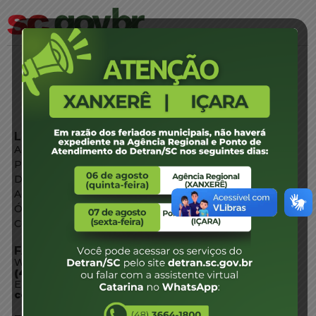
LINKS EXTERNOS
Agência de Notícias
Portal de Serviços
Diário Oficial
Acesso à Informação
Órgãos do Governo
Conheça SC
FALE CONOSCO
WhatsApp:
(48) 3664-1800
E-mail:
centraldeinformacoes@detran.sc.gov.br