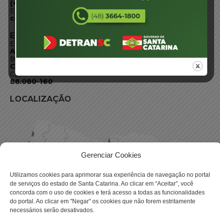
(48) 3664-1800
E-mail:
centraldeinformacoes@detran.sc.gov.br
ENDEREÇO
Endereço:
Av. Almirante Tamandaré - 480
Bairro:
Coqueiros, Florianópolis SC
CEP:
88.080-160
LOCALIZAÇÃO
Gerenciar Cookies
Utilizamos cookies para aprimorar sua experiência de navegação no portal
de serviços do estado de Santa Catarina. Ao clicar em “Aceitar”, você
concorda com o uso de cookies e terá acesso a todas as funcionalidades
do portal. Ao clicar em "Negar" os cookies que não forem estritamente
necessários serão desativados.