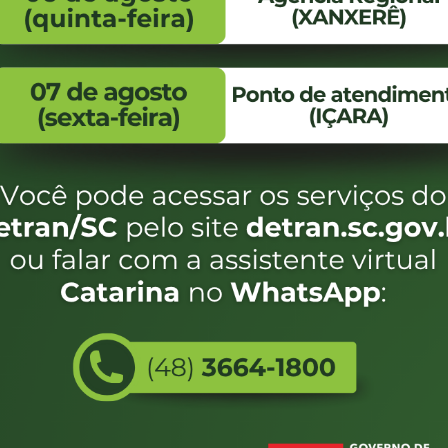
FALE CONOSCO
ENDEREÇO
WhatsApp:
Endereço:
(48) 3664-1800
Av. Almirante Taman
- 480
E-mail:
centraldeinformacoes@detran.sc.gov.br
Bairro:
Coqueiros, Florianópo
SC
CEP:
88.080-160
eservados SC - Governo de Santa Catarina |
Desenvolvimento
Utilizamos c
do estado de
e terá acess
não forem es