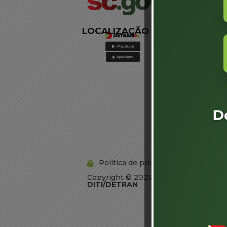
LOCALIZAÇÃO
LINKS
EXTERNOS
Agência de
Notícias
Portal de
Serviços
Diário Oficial
Acesso à
Informação
Órgãos do
Governo
Conheça SC
Política de privacidade
Copyright © 2025 Todos os Direitos R
DITI/DETRAN