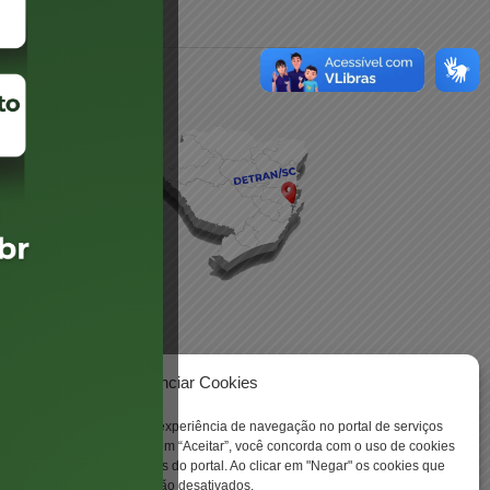
daré
lis
Gerenciar Cookies
 -
ookies para aprimorar sua experiência de navegação no portal de serviços
 Santa Catarina. Ao clicar em “Aceitar”, você concorda com o uso de cookies
o a todas as funcionalidades do portal. Ao clicar em "Negar" os cookies que
tritamente necessários serão desativados.