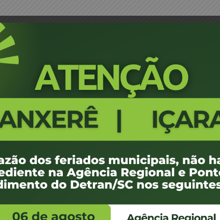
Á
ATA Nº 012_2025 - JARI ARARA
318.47 KB
1
 outubro de 2025
 outubro de 2025