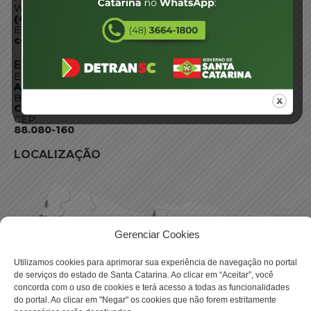
WhatsApp:
(48) 3664-1800
E-mail:
centraldeinformacoes@detran.sc.gov.br
ENDEREÇO
Endereço:
Av. Almirante Tamandaré - 480
Bairro:
Coqueiros, Florianópolis SC
CEP:
88.080-160
LOCALIZAÇÃO
Gerenciar Cookies
Utilizamos cookies para aprimorar sua experiência de navegação no portal
de serviços do estado de Santa Catarina. Ao clicar em “Aceitar”, você
concorda com o uso de cookies e terá acesso a todas as funcionalidades
do portal. Ao clicar em "Negar" os cookies que não forem estritamente