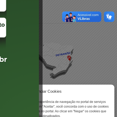
daré
lis
Gerenciar Cookies
ookies para aprimorar sua experiência de navegação no portal de serviços
 -
 Santa Catarina. Ao clicar em “Aceitar”, você concorda com o uso de cookies
o a todas as funcionalidades do portal. Ao clicar em "Negar" os cookies que
tritamente necessários serão desativados.