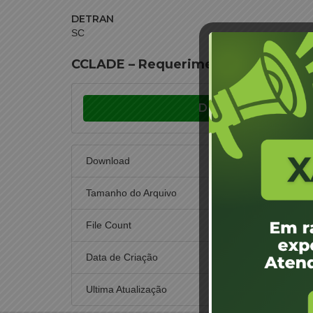
DETRAN
SC
CCLADE – Requerimento Faixa Proto
Download
Download
Tamanho do Arquivo
File Count
Data de Criação
12
Ultima Atualização
12