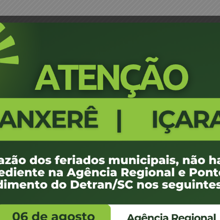
colos
CCLADE - Requerimento Faixa P
4602
100 KB
1
 de abril de 2018
 de abril de 2018