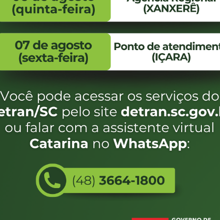
FALE CONOSCO
ENDEREÇO
WhatsApp:
Endereço:
(48) 3664-1800
Av. Almirante Taman
- 480
E-mail:
centraldeinformacoes@detran.sc.gov.br
Bairro:
Coqueiros, Florianópo
SC
CEP:
88.080-160
Utilizamos c
eservados SC - Governo de Santa Catarina |
Desenvolvimento
do estado de
e terá acess
não forem es