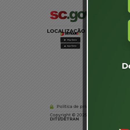
LOCALIZAÇÃO
LINKS
EXTERNOS
Agência de
Notícias
Portal de
Serviços
Diário Oficial
Acesso à
Informação
Órgãos do
Governo
Conheça SC
Política de privacidade
Copyright © 2025 Todos os Direitos R
DITI/DETRAN