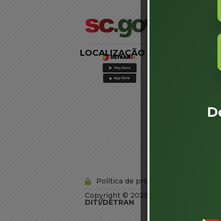
LOCALIZAÇÃO
LINKS
EXTERNOS
Agência de
Notícias
Portal de
Serviços
Diário Oficial
Acesso à
Informação
Órgãos do
Governo
Conheça SC
Política de privacidade
Copyright © 2025 Todos os Direitos R
DITI/DETRAN