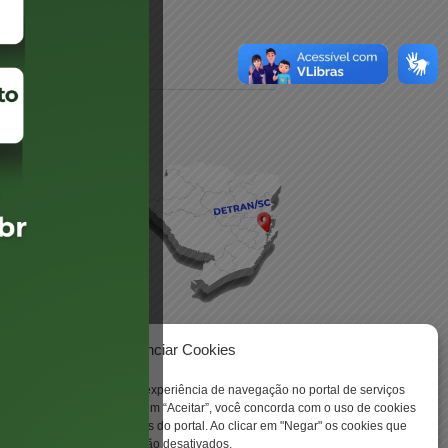
daré
lis
Gerenciar Cookies
ookies para aprimorar sua experiência de navegação no portal de serviços
 -
 Santa Catarina. Ao clicar em “Aceitar”, você concorda com o uso de cookies
o a todas as funcionalidades do portal. Ao clicar em "Negar" os cookies que
tritamente necessários serão desativados.