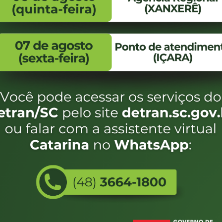
FALE CONOSCO
ENDEREÇO
WhatsApp:
Endereço:
(48) 3664-1800
Av. Almirante Taman
- 480
E-mail:
centraldeinformacoes@detran.sc.gov.br
Bairro:
Coqueiros, Florianópo
SC
CEP:
88.080-160
Utilizamos c
eservados SC - Governo de Santa Catarina |
Desenvolvimento
do estado de
e terá acess
não forem es