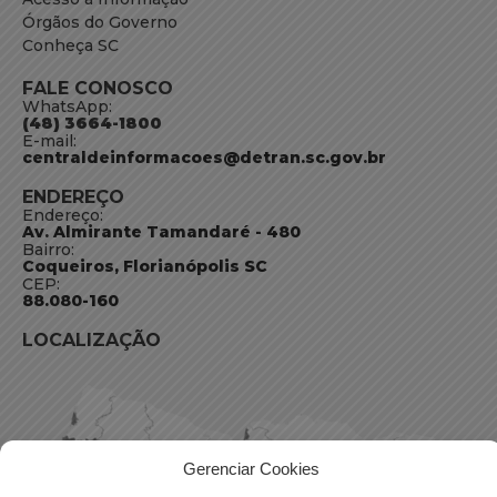
Órgãos do Governo
Conheça SC
FALE CONOSCO
WhatsApp:
(48) 3664-1800
E-mail:
centraldeinformacoes@detran.sc.gov.br
ENDEREÇO
Endereço:
Av. Almirante Tamandaré - 480
Bairro:
Coqueiros, Florianópolis SC
CEP:
88.080-160
LOCALIZAÇÃO
Gerenciar Cookies