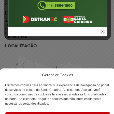
E-mail:
centraldeinformacoes@detran.sc.gov.br
ENDEREÇO
Endereço:
Av. Almirante Tamandaré - 480
Bairro:
Coqueiros, Florianópolis SC
CEP:
88.080-160
LOCALIZAÇÃO
Gerenciar Cookies
Utilizamos cookies para aprimorar sua experiência de navegação no portal
de serviços do estado de Santa Catarina. Ao clicar em “Aceitar”, você
concorda com o uso de cookies e terá acesso a todas as funcionalidades
do portal. Ao clicar em "Negar" os cookies que não forem estritamente
necessários serão desativados.