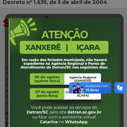
Decreto nº 1.635, de 5 de abril de 2004
LINKS EXTERNOS
Agência de Notícias
Portal de Serviços
Diário Oficial
Acesso à Informação
Órgãos do Governo
Conheça SC
FALE CONOSCO
WhatsApp:
(48) 3664-1800