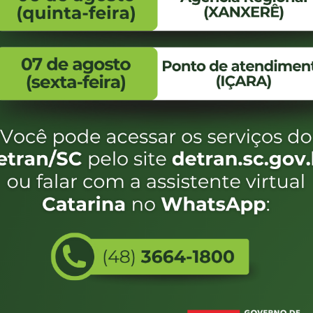
FALE CONOSCO
ENDEREÇO
WhatsApp:
Endereço:
(48) 3664-1800
Av. Almirante Taman
- 480
E-mail:
centraldeinformacoes@detran.sc.gov.br
Bairro:
Coqueiros, Florianópo
SC
CEP:
88.080-160
eservados SC - Governo de Santa Catarina |
Desenvolvimento
Utilizamos c
do estado de
e terá acess
não forem es