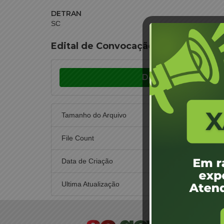
DETRAN
SC
Edital de Convocação -17/06/2026– 
Download
Tamanho do Arquivo
File Count
Data de Criação
3 
Ultima Atualização
7 d