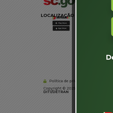
LOCALIZAÇÃO
LINKS
EXTERNOS
Agência de
Notícias
Portal de
Serviços
Diário Oficial
Acesso à
Informação
Órgãos do
Governo
Conheça SC
Política de privacidade
Copyright © 2025 Todos os Direitos R
DITI/DETRAN