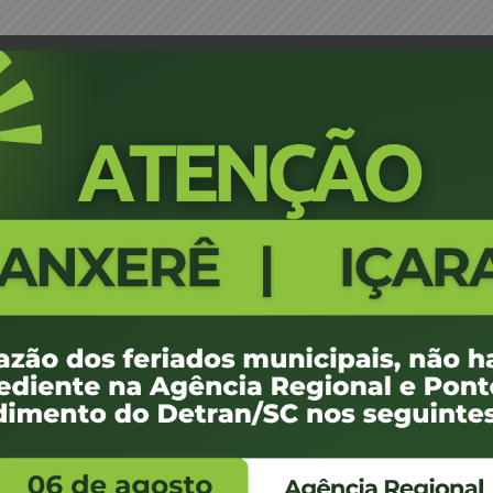
JARI JARI ESPECIAL 01
Edital de Convocação -17/06/20
524.71 KB
1
de junho de 2026
e agosto de 2026