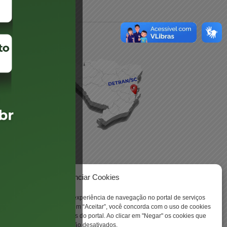
daré
lis
Gerenciar Cookies
 -
ookies para aprimorar sua experiência de navegação no portal de serviços
 Santa Catarina. Ao clicar em “Aceitar”, você concorda com o uso de cookies
o a todas as funcionalidades do portal. Ao clicar em "Negar" os cookies que
tritamente necessários serão desativados.