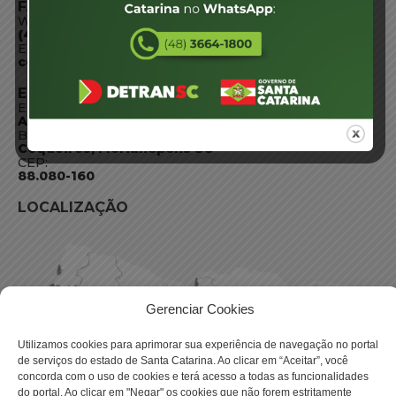
FALE CONOSCO
WhatsApp:
(48) 3664-1800
E-mail:
centraldeinformacoes@detran.sc.gov.br
ENDEREÇO
Endereço:
Av. Almirante Tamandaré - 480
Bairro:
Coqueiros, Florianópolis SC
CEP:
88.080-160
LOCALIZAÇÃO
Gerenciar Cookies
Utilizamos cookies para aprimorar sua experiência de navegação no portal
de serviços do estado de Santa Catarina. Ao clicar em “Aceitar”, você
concorda com o uso de cookies e terá acesso a todas as funcionalidades
do portal. Ao clicar em "Negar" os cookies que não forem estritamente