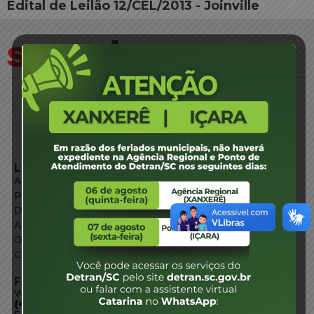
Edital de Leilão 12/CEL/2013 - Joinville
LINKS EXTERNOS
Agência de Notícias
Portal de Serviços
Diário Oficial
Acesso à Informação
Órgãos do Governo
Conheça SC
FALE CONOSCO
WhatsApp:
(48) 3664-1800