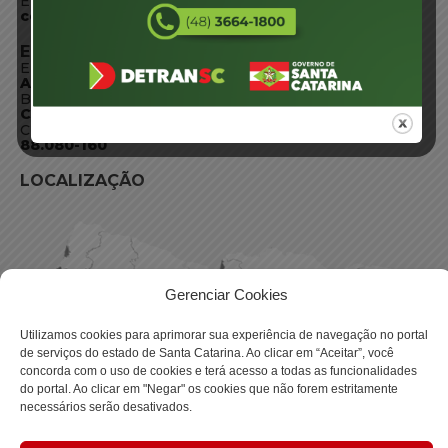
E-mail:
centraldeinformacoes@detran.sc.gov.br
ENDEREÇO
Endereço:
Av. Almirante Tamandaré - 480
Bairro:
Coqueiros, Florianópolis SC
CEP:
88.080-160
LOCALIZAÇÃO
Gerenciar Cookies
Utilizamos cookies para aprimorar sua experiência de navegação no portal
de serviços do estado de Santa Catarina. Ao clicar em “Aceitar”, você
concorda com o uso de cookies e terá acesso a todas as funcionalidades
do portal. Ao clicar em "Negar" os cookies que não forem estritamente
necessários serão desativados.