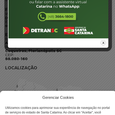
FALE CONOSCO
WhatsApp:
(48) 3664-1800
E-mail:
centraldeinformacoes@detran.sc.gov.br
ENDEREÇO
Endereço:
Av. Almirante Tamandaré - 480
Bairro:
Coqueiros, Florianópolis SC
CEP:
88.080-160
LOCALIZAÇÃO
Gerenciar Cookies
Utilizamos cookies para aprimorar sua experiência de navegação no portal
de serviços do estado de Santa Catarina. Ao clicar em “Aceitar”, você