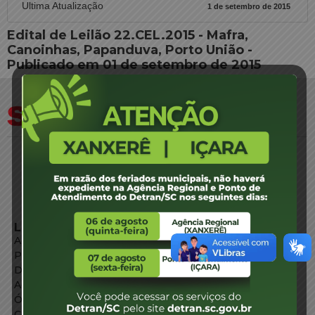
Ultima Atualização
1 de setembro de 2015
Edital de Leilão 22.CEL.2015 - Mafra,
Canoinhas, Papanduva, Porto União -
Publicado em 01 de setembro de 2015
LINKS EXTERNOS
Agência de Notícias
Portal de Serviços
Diário Oficial
Acesso à Informação
Órgãos do Governo
Conheça SC