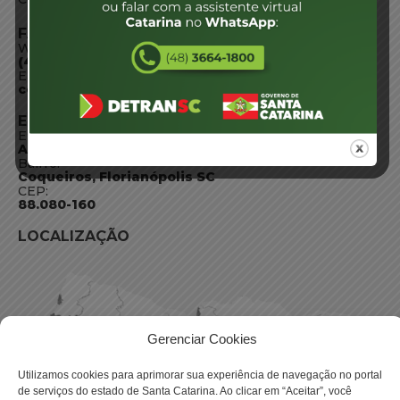
FALE CONOSCO
WhatsApp:
(48) 3664-1800
E-mail:
centraldeinformacoes@detran.sc.gov.br
ENDEREÇO
Endereço:
Av. Almirante Tamandaré - 480
Bairro:
Coqueiros, Florianópolis SC
CEP:
88.080-160
LOCALIZAÇÃO
Gerenciar Cookies
Utilizamos cookies para aprimorar sua experiência de navegação no portal
de serviços do estado de Santa Catarina. Ao clicar em “Aceitar”, você