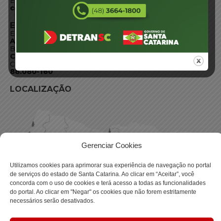
E-mail:
centraldeinformacoes@detran.sc.gov.br
ENDEREÇO
Endereço:
Av. Almirante Tamandaré - 480
Bairro:
Coqueiros, Florianópolis SC
CEP:
88.080-160
LOCALIZAÇÃO
Gerenciar Cookies
Utilizamos cookies para aprimorar sua experiência de navegação no portal
de serviços do estado de Santa Catarina. Ao clicar em “Aceitar”, você
concorda com o uso de cookies e terá acesso a todas as funcionalidades
do portal. Ao clicar em "Negar" os cookies que não forem estritamente
necessários serão desativados.