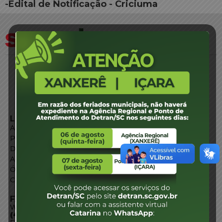
-Edital de Notificação - Criciuma
LINKS EXTERNOS
Agência de Notícias
Portal de Serviços
Diário Oficial
Acesso à Informação
Órgãos do Governo
Conheça SC
FALE CONOSCO
WhatsApp:
(48) 3664-1800