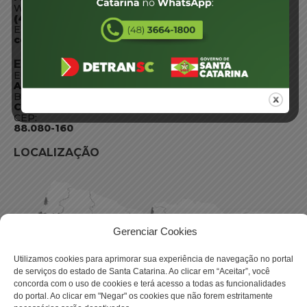
WhatsApp:
(48) 3664-1800
E-mail:
centraldeinformacoes@detran.sc.gov.br
ENDEREÇO
Endereço:
Av. Almirante Tamandaré - 480
Bairro:
Coqueiros, Florianópolis SC
CEP:
88.080-160
LOCALIZAÇÃO
Gerenciar Cookies
Utilizamos cookies para aprimorar sua experiência de navegação no portal
de serviços do estado de Santa Catarina. Ao clicar em “Aceitar”, você
concorda com o uso de cookies e terá acesso a todas as funcionalidades
do portal. Ao clicar em "Negar" os cookies que não forem estritamente