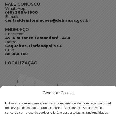
FALE CONOSCO
WhatsApp:
(48) 3664-1800
E-mail:
centraldeinformacoes@detran.sc.gov.br
ENDEREÇO
Endereço:
Av. Almirante Tamandaré - 480
Bairro:
Coqueiros, Florianópolis SC
CEP:
88.080-160
LOCALIZAÇÃO
Gerenciar Cookies
Utilizamos cookies para aprimorar sua experiência de navegação no portal
de serviços do estado de Santa Catarina. Ao clicar em “Aceitar”, você
concorda com o uso de cookies e terá acesso a todas as funcionalidades