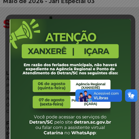
Maio de 2026 - Jari Especial 03
LINKS EXTERNOS
Agência de Notícias
Portal de Serviços
Diário Oficial
Acesso à Informação
Órgãos do Governo
Conheça SC
FALE CONOSCO
WhatsApp:
(48) 3664-1800
E-mail: