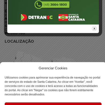
centraldeinformacoes@detran.sc.gov.br
ENDEREÇO
Endereço:
Av. Almirante Tamandaré - 480
Bairro:
Coqueiros, Florianópolis SC
CEP:
88.080-160
LOCALIZAÇÃO
Gerenciar Cookies
Utilizamos cookies para aprimorar sua experiência de navegação no portal
de serviços do estado de Santa Catarina. Ao clicar em “Aceitar”, você
concorda com o uso de cookies e terá acesso a todas as funcionalidades
do portal. Ao clicar em "Negar" os cookies que não forem estritamente
necessários serão desativados.