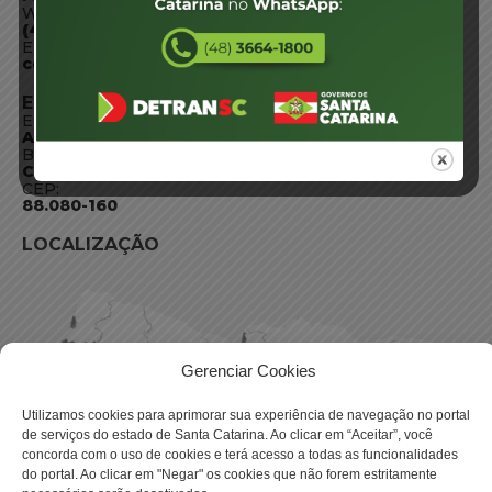
WhatsApp:
(48) 3664-1800
E-mail:
centraldeinformacoes@detran.sc.gov.br
ENDEREÇO
Endereço:
Av. Almirante Tamandaré - 480
Bairro:
Coqueiros, Florianópolis SC
CEP:
88.080-160
LOCALIZAÇÃO
Gerenciar Cookies
Utilizamos cookies para aprimorar sua experiência de navegação no portal
de serviços do estado de Santa Catarina. Ao clicar em “Aceitar”, você
concorda com o uso de cookies e terá acesso a todas as funcionalidades
do portal. Ao clicar em "Negar" os cookies que não forem estritamente