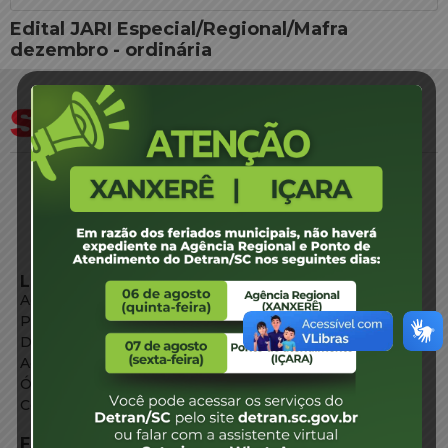
Edital JARI Especial/Regional/Mafra
dezembro - ordinária
LINKS EXTERNOS
Agência de Notícias
Portal de Serviços
Diário Oficial
Acesso à Informação
Órgãos do Governo
Conheça SC
FALE CONOSCO