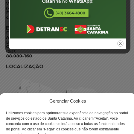
WhatsApp:
(48) 3664-1800
E-mail:
centraldeinformacoes@detran.sc.gov.br
ENDEREÇO
Endereço:
Av. Almirante Tamandaré - 480
Bairro:
Coqueiros, Florianópolis SC
CEP:
88.080-160
LOCALIZAÇÃO
Gerenciar Cookies
Utilizamos cookies para aprimorar sua experiência de navegação no portal
de serviços do estado de Santa Catarina. Ao clicar em “Aceitar”, você
concorda com o uso de cookies e terá acesso a todas as funcionalidades
do portal. Ao clicar em "Negar" os cookies que não forem estritamente