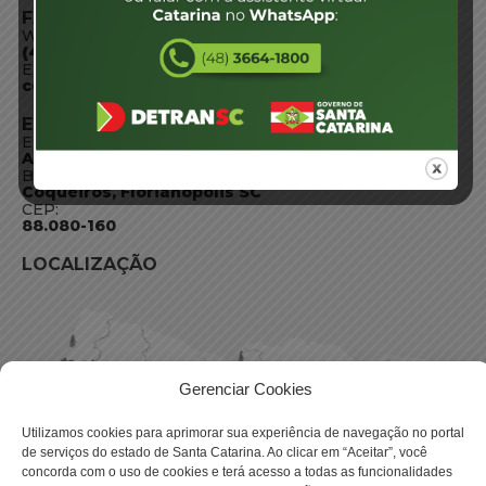
FALE CONOSCO
WhatsApp:
(48) 3664-1800
E-mail:
centraldeinformacoes@detran.sc.gov.br
ENDEREÇO
Endereço:
Av. Almirante Tamandaré - 480
Bairro:
Coqueiros, Florianópolis SC
CEP:
88.080-160
LOCALIZAÇÃO
Gerenciar Cookies
Utilizamos cookies para aprimorar sua experiência de navegação no portal
de serviços do estado de Santa Catarina. Ao clicar em “Aceitar”, você
concorda com o uso de cookies e terá acesso a todas as funcionalidades