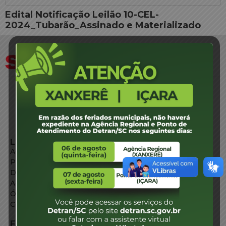
Edital Notificação Leilão 10-CEL-
2024_Tubarão_Assinado e Materializado
LINKS EXTERNOS
Agência de Notícias
Portal de Serviços
Diário Oficial
Acesso à Informação
Órgãos do Governo
Conheça SC
FALE CONOSCO