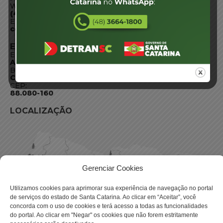
WhatsApp:
(48) 3664-1800
E-mail:
centraldeinformacoes@detran.sc.gov.br
ENDEREÇO
Endereço:
Av. Almirante Tamandaré - 480
Bairro:
Coqueiros, Florianópolis SC
CEP:
88.080-160
LOCALIZAÇÃO
Gerenciar Cookies
Utilizamos cookies para aprimorar sua experiência de navegação no portal
de serviços do estado de Santa Catarina. Ao clicar em “Aceitar”, você
concorda com o uso de cookies e terá acesso a todas as funcionalidades
do portal. Ao clicar em "Negar" os cookies que não forem estritamente