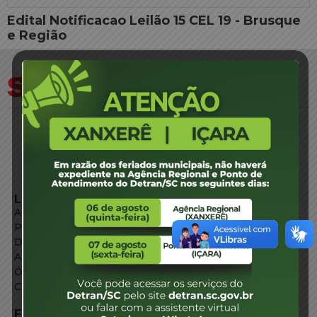
Edital Notificacao Leilão 15 CEL 19 - Brusque
e Região
LINKS EXTERNOS
Agência de Notícias
Portal de Serviços
Diário Oficial
Acesso à Informação
Órgãos do Governo
Conheça SC
FALE CONOSCO