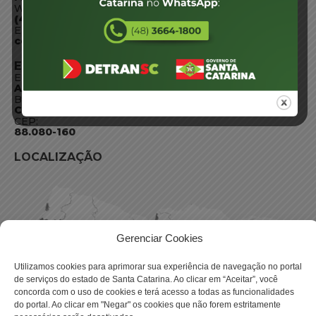
WhatsApp:
(48) 3664-1800
E-mail:
centraldeinformacoes@detran.sc.gov.br
ENDEREÇO
Endereço:
Av. Almirante Tamandaré - 480
Bairro:
Coqueiros, Florianópolis SC
CEP:
88.080-160
LOCALIZAÇÃO
Gerenciar Cookies
Utilizamos cookies para aprimorar sua experiência de navegação no portal
de serviços do estado de Santa Catarina. Ao clicar em “Aceitar”, você
concorda com o uso de cookies e terá acesso a todas as funcionalidades
do portal. Ao clicar em "Negar" os cookies que não forem estritamente