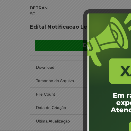
DETRAN
SC
Edital Notificacao Leilão 20 CEL 18 
Download
Download
Tamanho do Arquivo
File Count
Data de Criação
22 d
Ultima Atualização
30 de n