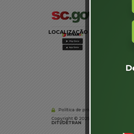
LOCALIZAÇÃO
LINKS
EXTERNOS
Agência de
Notícias
Portal de
Serviços
Diário Oficial
Acesso à
Informação
Órgãos do
Governo
Conheça SC
Política de privacidade
Copyright © 2025 Todos os Direitos R
DITI/DETRAN