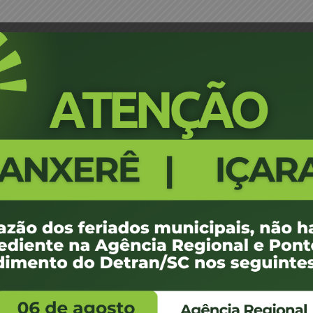
Lages e Região
Edital Notificacao Leilão 20 CEL
2662
100 KB
1
e agosto de 2018
ovembro de -0001