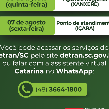
FALE CONOSCO
ENDEREÇO
WhatsApp:
Endereço:
(48) 3664-1800
Av. Almirante Taman
- 480
E-mail:
centraldeinformacoes@detran.sc.gov.br
Bairro:
Coqueiros, Florianópo
SC
CEP:
88.080-160
Utilizamos c
eservados SC - Governo de Santa Catarina |
Desenvolvimento
do estado de
e terá acess
não forem es