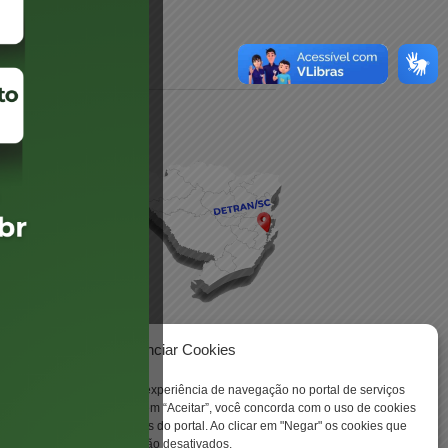
daré
lis
Gerenciar Cookies
ookies para aprimorar sua experiência de navegação no portal de serviços
 -
 Santa Catarina. Ao clicar em “Aceitar”, você concorda com o uso de cookies
o a todas as funcionalidades do portal. Ao clicar em "Negar" os cookies que
tritamente necessários serão desativados.