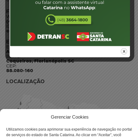
FALE CONOSCO
WhatsApp:
(48) 3664-1800
E-mail:
centraldeinformacoes@detran.sc.gov.br
ENDEREÇO
Endereço:
Av. Almirante Tamandaré - 480
Bairro:
Coqueiros, Florianópolis SC
CEP:
88.080-160
LOCALIZAÇÃO
Gerenciar Cookies
Utilizamos cookies para aprimorar sua experiência de navegação no portal
de serviços do estado de Santa Catarina. Ao clicar em “Aceitar”, você