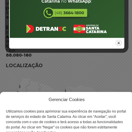
WhatsApp:
(48) 3664-1800
E-mail:
centraldeinformacoes@detran.sc.gov.br
ENDEREÇO
Endereço:
Av. Almirante Tamandaré - 480
Bairro:
Coqueiros, Florianópolis SC
CEP:
88.080-160
LOCALIZAÇÃO
Gerenciar Cookies
Utilizamos cookies para aprimorar sua experiência de navegação no portal
de serviços do estado de Santa Catarina. Ao clicar em “Aceitar”, você
concorda com o uso de cookies e terá acesso a todas as funcionalidades
do portal. Ao clicar em "Negar" os cookies que não forem estritamente