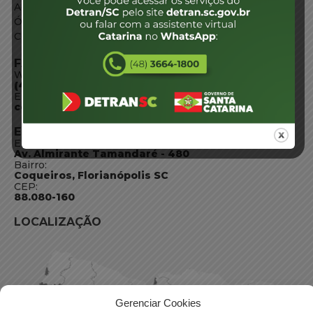
Acesso à Informação
Órgãos do Governo
Conheça SC
FALE CONOSCO
WhatsApp:
(48) 3664-1800
E-mail:
centraldeinformacoes@detran.sc.gov.br
ENDEREÇO
Endereço:
Av. Almirante Tamandaré - 480
Bairro:
Coqueiros, Florianópolis SC
CEP:
88.080-160
LOCALIZAÇÃO
Gerenciar Cookies