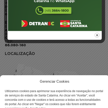
WhatsApp:
(48) 3664-1800
E-mail:
centraldeinformacoes@detran.sc.gov.br
ENDEREÇO
Endereço:
Av. Almirante Tamandaré - 480
Bairro:
Coqueiros, Florianópolis SC
CEP:
88.080-160
LOCALIZAÇÃO
Gerenciar Cookies
Utilizamos cookies para aprimorar sua experiência de navegação no portal
de serviços do estado de Santa Catarina. Ao clicar em “Aceitar”, você
concorda com o uso de cookies e terá acesso a todas as funcionalidades
do portal. Ao clicar em "Negar" os cookies que não forem estritamente