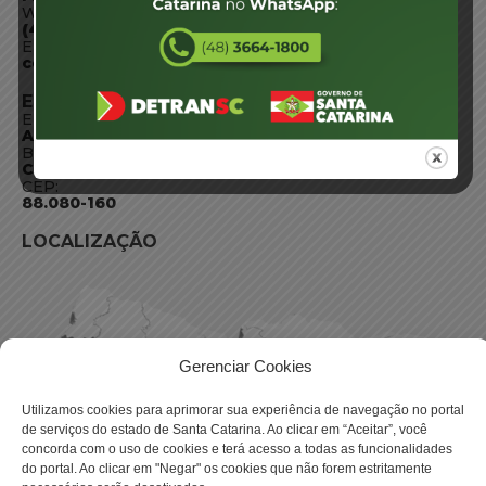
WhatsApp:
(48) 3664-1800
E-mail:
centraldeinformacoes@detran.sc.gov.br
ENDEREÇO
Endereço:
Av. Almirante Tamandaré - 480
Bairro:
Coqueiros, Florianópolis SC
CEP:
88.080-160
LOCALIZAÇÃO
Gerenciar Cookies
Utilizamos cookies para aprimorar sua experiência de navegação no portal
de serviços do estado de Santa Catarina. Ao clicar em “Aceitar”, você
concorda com o uso de cookies e terá acesso a todas as funcionalidades
do portal. Ao clicar em "Negar" os cookies que não forem estritamente