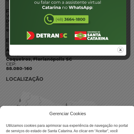
FALE CONOSCO
WhatsApp:
(48) 3664-1800
E-mail:
centraldeinformacoes@detran.sc.gov.br
ENDEREÇO
Endereço:
Av. Almirante Tamandaré - 480
Bairro:
Coqueiros, Florianópolis SC
CEP:
88.080-160
LOCALIZAÇÃO
Gerenciar Cookies
Utilizamos cookies para aprimorar sua experiência de navegação no portal
de serviços do estado de Santa Catarina. Ao clicar em “Aceitar”, você