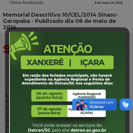
Ultima Atualização
9 de maio de 2014
Memorial Descritivo 10/CEL/2014 Sinasc-
Garopaba - Publicado dia 08 de maio de
2014
LINKS EXTERNOS
Agência de Notícias
Portal de Serviços
Diário Oficial
Acesso à Informação
Órgãos do Governo
Conheça SC