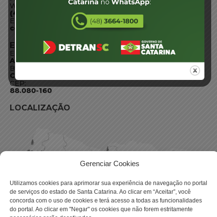
WhatsApp:
(48) 3664-1800
E-mail:
centraldeinformacoes@detran.sc.gov.br
ENDEREÇO
Endereço:
Av. Almirante Tamandaré - 480
Bairro:
Coqueiros, Florianópolis SC
CEP:
88.080-160
LOCALIZAÇÃO
Gerenciar Cookies
Utilizamos cookies para aprimorar sua experiência de navegação no portal
de serviços do estado de Santa Catarina. Ao clicar em “Aceitar”, você
concorda com o uso de cookies e terá acesso a todas as funcionalidades
do portal. Ao clicar em "Negar" os cookies que não forem estritamente